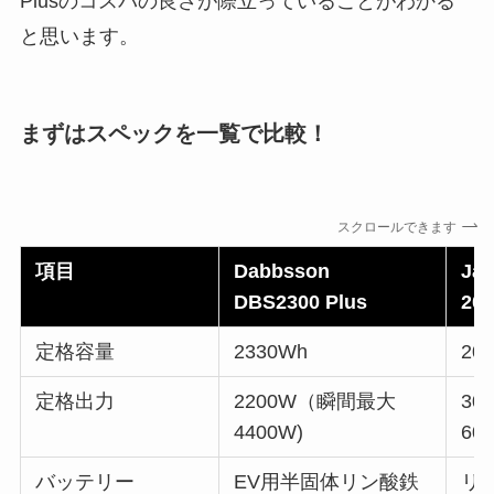
Plusのコスパの良さが際立っていることがわかる
と思います。
まずはスペックを一覧で比較！
スクロールできます
項目
Dabbsson
Jac
DBS2300 Plus
200
定格容量
2330Wh
20
定格出力
2200W（瞬間最大
30
4400W)
60
バッテリー
EV用半固体リン酸鉄
リ