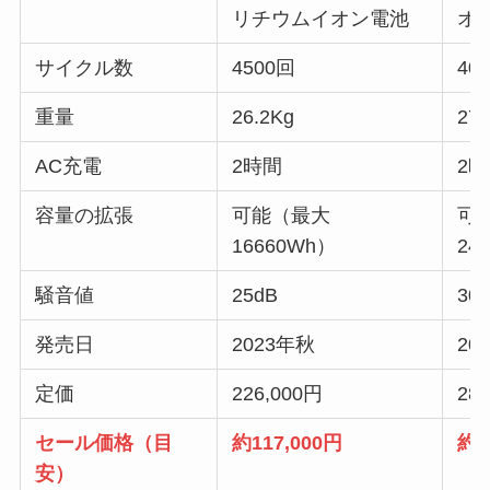
リチウムイオン電池
オ
サイクル数
4500回
40
重量
26.2Kg
27.
AC充電
2時間
2
容量の拡張
可能（最大
可
16660Wh）
24
騒音値
25dB
30
発売日
2023年秋
20
定価
226,000円
28
セール価格（目
約117,000円
約2
安）